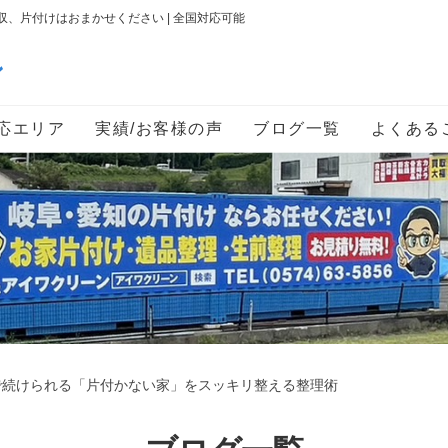
、片付けはおまかせください | 全国対応可能
ン
応エリア
実績/お客様の声
ブログ一覧
よくある
で続けられる「片付かない家」をスッキリ整える整理術