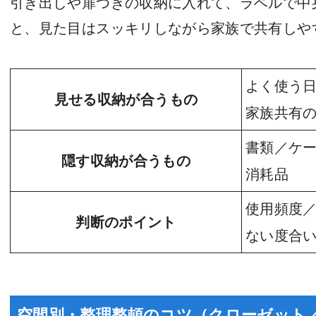
引き出しや扉つきの収納に入れて、ラベルで中
と、見た目はスッキリしながら家族で共有しや
よく使う
見せる収納が合うもの
家族共有
書類／ケ
隠す収納が合うもの
消耗品
使用頻度
判断のポイント
ない度合
空間別・整理整頓のコツ（クローゼット