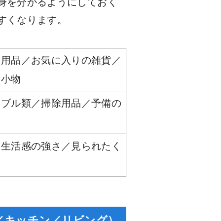
身を分かるようにしておく
すくなります。
日用品／お気に入りの雑貨／
の小物
ーブル類／掃除用品／予備の
／生活感の強さ／見られたく
い
／キッチン／リビング）