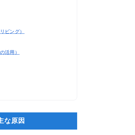
リビング）
の活用）
主な原因