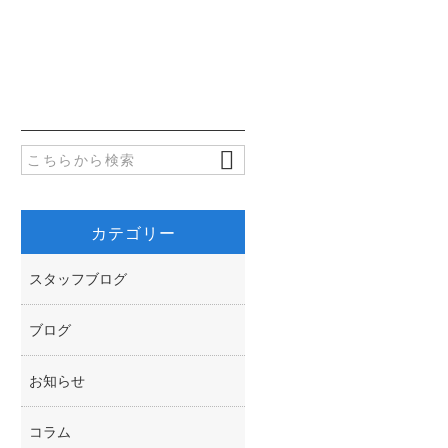
c
w
共
e
i
有
b
t
o
t
o
e
k
r
カテゴリー
スタッフブログ
ブログ
お知らせ
コラム