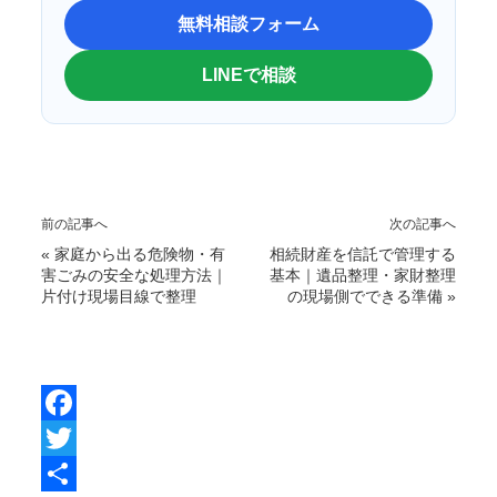
無料相談フォーム
LINEで相談
前の記事へ
次の記事へ
«
家庭から出る危険物・有
相続財産を信託で管理する
害ごみの安全な処理方法｜
基本｜遺品整理・家財整理
片付け現場目線で整理
の現場側でできる準備
»
F
a
T