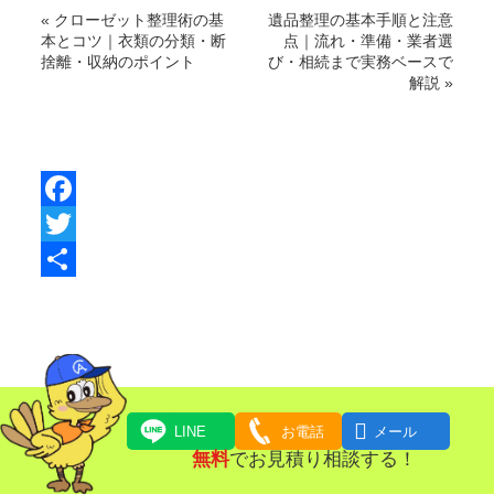
«
クローゼット整理術の基
遺品整理の基本手順と注意
本とコツ｜衣類の分類・断
点｜流れ・準備・業者選
捨離・収納のポイント
び・相続まで実務ベースで
解説
»
F
a
T
c
w
共
e
i
有
b
t
o
t

LINE
お電話
メール
o
e
無料
でお見積り相談する！
k
r