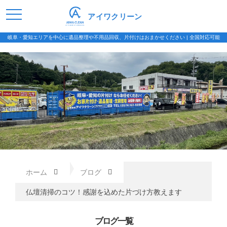
アイワクリーン
岐阜・愛知エリアを中心に遺品整理や不用品回収、片付けはおまかせください | 全国対応可能
ホーム
ブログ
仏壇清掃のコツ！感謝を込めた片づけ方教えます
ブログ一覧