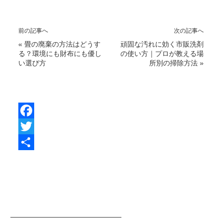
前の記事へ
次の記事へ
«
畳の廃棄の方法はどうす
頑固な汚れに効く市販洗剤
る？環境にも財布にも優し
の使い方｜プロが教える場
い選び方
所別の掃除方法
»
F
a
T
c
w
共
e
i
有
b
t
o
t
o
e