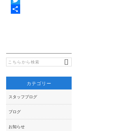
a
T
c
w
共
e
i
有
b
t
o
t
o
e
k
r
カテゴリー
スタッフブログ
ブログ
お知らせ