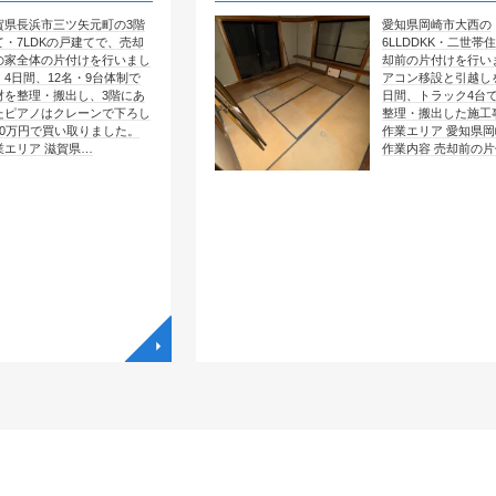
矢元町の3階
愛知県岡崎市大西の
戸建てで、売却
6LLDDKK・二世帯住宅で、売
付けを行いまし
却前の片付けを行いました。エ
名・9台体制で
アコン移設と引越しを含めて4
し、3階にあ
日間、トラック4台で全部屋を
レーンで下ろし
整理・搬出した施工事例です。
取りました。
作業エリア 愛知県岡崎市大西
県…
作業内容 売却前の片付け …
◥
◥