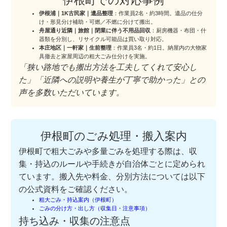
伊根町での対応事例
伊根浦｜1K古民家｜遺品整理
：作業員2名・約3時間。遺品の仕分
け・形見分け補助・可燃／不燃に分けて搬出。
舟屋通り近隣｜旅館｜閉業に伴う不用品回収
：厨房機器・布団・什
器類を分別し、リサイクル可能品は買い取り対応。
本庄地区｜一軒家｜生前整理
：作業員3名・約1日。納屋内の大物家
具撤去と家屋周辺の粗大ごみ仕分けを実施。
「狭い路地でも搬出方法を工夫してくれて安心し
た」「近隣への説明や養生が丁寧で助かった」との
声を多数いただいています。
伊根町のごみ処理・搬入案内
伊根町で粗大ごみや多量ごみを処理する際は、収
集・持込のルールや手続きが自治体ごとに定められ
ています。搬入先や料金、分別方法については以下
の公式資料をご確認ください。
粗大ごみ・持込案内（伊根町）
ごみの分け方・出し方（収集日・注意事項）
持ち込み・収集の注意点