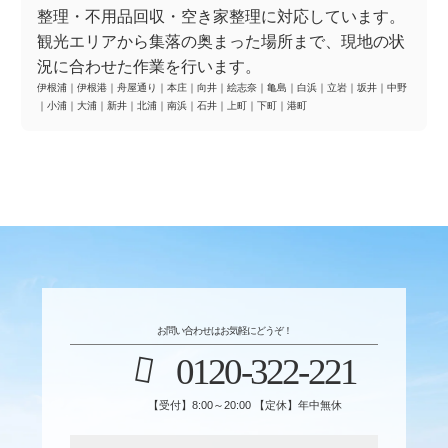
整理・不用品回収・空き家整理に対応しています。
観光エリアから集落の奥まった場所まで、現地の状
況に合わせた作業を行います。
伊根浦
｜
伊根港
｜
舟屋通り
｜
本庄
｜
向井
｜
絵志奈
｜
亀島
｜
白浜
｜
立岩
｜
坂井
｜
中野
｜
小浦
｜
大浦
｜
新井
｜
北浦
｜
南浜
｜
石井
｜
上町
｜
下町
｜
港町
お問い合わせはお気軽にどうぞ！
0120-322-221
【受付】8:00～20:00 【定休】年中無休