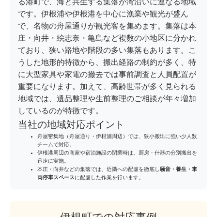
る港町で、海と共生する集落が湾沿いに連なる地域
です。伊根浦や伊根港を中心に漁業や観光が盛ん
で、名物の舟屋通りが観光客を集めます。集落は本
庄・向井・絵志奈・亀島など複数の小地区に分かれ
ており、狭い路地や階段の多い集落もあります。こ
うした地形的特徴から、搬出経路の制約が多く、特
に大型家具や家電の撤去では事前調査と人員配置が
重要になります。加えて、高齢世帯が多く見られる
地域では、遺品整理や生前整理のご相談が年々増加
しているのが特徴です。
当社の地域対応ポイント
舟屋密集地（舟屋通り・伊根浦周辺）では、狭小搬出に強い少人数
チームで対応。
伊根港周辺の商家や宿泊施設の閉業時は、厨房・什器の分別搬出を
迅速に実施。
本庄・向井などの集落では、近隣への配慮を徹底し
騒音・養生・車
両停車スペース
に配慮した作業を行います。