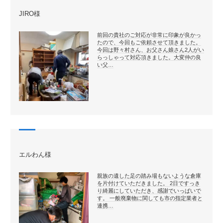
JIRO様
前回の貴社のご対応が非常に印象が良かっ
たので、今回もご依頼させて頂きました。
今回は野々村さん、お父さん娘さん2人がい
らっしゃって対応頂きました。大変仲の良
い父…
エルわん様
親族の遺した足の踏み場もないような倉庫
を片付けていただきました。 2日ですっき
り綺麗にしていただき、感謝でいっぱいで
す。 一般廃棄物に関しても市の指定業者と
連携…