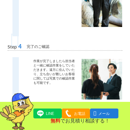
4
完了のご確認
Step
作業が完了しましたら担当者
と一緒に確認作業をしていた
だきます。遠方に住んでいた
り、立ち合いが難しいお客様
に関しては写真での確認作業
も可能です。

LINE
お電話
メール
5
お支払い
Step
無料
でお見積り相談する！