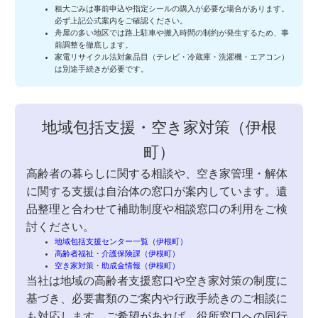
粗大ごみは事前申込や指定シールの購入が必要な場合があります。
必ず上記公式案内をご確認ください。
舟屋の多い地区では路上駐車や搬入時間の制約が発生するため、事
前調整を徹底します。
家電リサイクル法対象品目（テレビ・冷蔵庫・洗濯機・エアコン）
は別途手続きが必要です。
地域包括支援・空き家対策（伊根
町）
高齢者の暮らしに関する相談や、空き家管理・解体
に関する支援は自治体の窓口が案内しています。遺
品整理と合わせて補助制度や相談窓口の利用をご検
討ください。
地域包括支援センター一覧（伊根町）
高齢者福祉・介護保険課（伊根町）
空き家対策・助成金情報（伊根町）
当社は地域の高齢者支援窓口や空き家対策の制度に
基づき、必要書類のご案内や行政手続きのご相談に
も対応します。ご希望があれば、役所窓口への同行