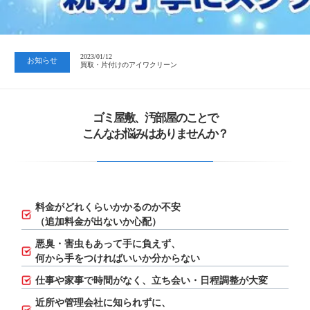
2023/07/24
中日新聞 岐阜版「空き家対策SOS」コーナーに掲載いただきまし…
2023/01/12
お知らせ
買取・片付けのアイワクリーン
2023/07/24
中日新聞 岐阜版「空き家対策SOS」コーナーに掲載いただきまし…
ゴミ屋敷、汚部屋のことで
こんなお悩みはありませんか？
料金がどれくらいかかるのか不安
（追加料金が出ないか心配）
悪臭・害虫もあって手に負えず、
何から手をつければいいか分からない
仕事や家事で時間がなく、立ち会い・日程調整が大変
近所や管理会社に知られずに、