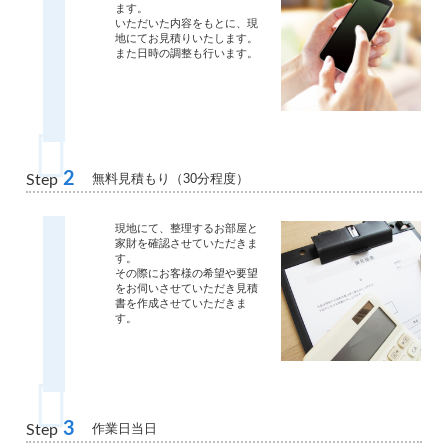
ます。
いただいた内容をもとに、現
地にてお見積りいたします。
また日時の調整も行います。
2
無料見積もり（30分程度）
Step
現地にて、整理するお部屋と
家財を確認させていただきま
す。
その際にお客様の希望や要望
をお伺いさせていただき見積
書を作成させていただきま
す。
3
作業日当日
Step