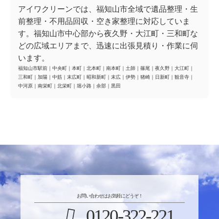
アイワクリーンでは、福知山市全域で遺品整理・生
前整理・不用品回収・空き家整理に対応していま
す。福知山市中心部から夜久野・大江町・三和町な
どの広域エリアまで、迅速に出張見積り・作業に伺
います。
福知山市駅前
｜
中央町
｜
本町
｜
北本町
｜
南本町
｜
土師
｜
篠尾
｜
夜久野
｜
大江町
｜
三和町
｜
加陽
｜
中筋
｜
末広町
｜
昭和新町
｜
末広
｜
伊勢
｜
猪崎
｜
日新町
｜
観音寺
｜
中河原
｜
南栄町
｜
北栄町
｜
堀小路
｜
余部
｜
黒田
お問い合わせはお気軽にどうぞ！
0120-322-221