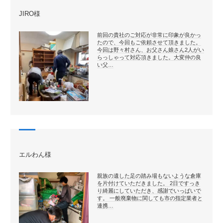
JIRO様
前回の貴社のご対応が非常に印象が良かっ
たので、今回もご依頼させて頂きました。
今回は野々村さん、お父さん娘さん2人がい
らっしゃって対応頂きました。大変仲の良
い父…
エルわん様
親族の遺した足の踏み場もないような倉庫
を片付けていただきました。 2日ですっき
り綺麗にしていただき、感謝でいっぱいで
す。 一般廃棄物に関しても市の指定業者と
連携…