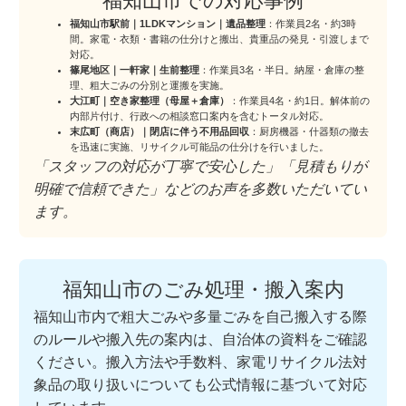
福知山市での対応事例
福知山市駅前｜1LDKマンション｜遺品整理
：作業員2名・約3時
間。家電・衣類・書籍の仕分けと搬出、貴重品の発見・引渡しまで
対応。
篠尾地区｜一軒家｜生前整理
：作業員3名・半日。納屋・倉庫の整
理、粗大ごみの分別と運搬を実施。
大江町｜空き家整理（母屋＋倉庫）
：作業員4名・約1日。解体前の
内部片付け、行政への相談窓口案内を含むトータル対応。
末広町（商店）｜閉店に伴う不用品回収
：厨房機器・什器類の撤去
を迅速に実施、リサイクル可能品の仕分けを行いました。
「スタッフの対応が丁寧で安心した」「見積もりが
明確で信頼できた」などのお声を多数いただいてい
ます。
福知山市のごみ処理・搬入案内
福知山市内で粗大ごみや多量ごみを自己搬入する際
のルールや搬入先の案内は、自治体の資料をご確認
ください。搬入方法や手数料、家電リサイクル法対
象品の取り扱いについても公式情報に基づいて対応