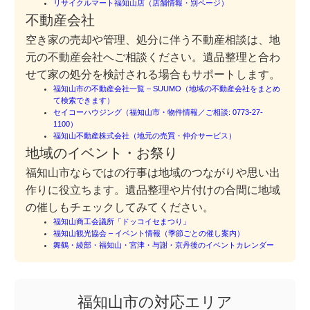
リサイクルマート福知山店（店舗情報・別ページ）
不動産会社
空き家の売却や管理、処分に伴う不動産相談は、地
元の不動産会社へご相談ください。遺品整理と合わ
せて家の処分を検討される場合もサポートします。
福知山市の不動産会社一覧 – SUUMO（地域の不動産会社をまとめ
て検索できます）
セイコーハウジング（福知山市・物件情報／ご相談: 0773-27-
1100）
福知山不動産株式会社（地元の売買・仲介サービス）
地域のイベント・お祭り
福知山市ならではの行事は地域のつながりや思い出
作りに役立ちます。遺品整理や片付けの合間に地域
の催しもチェックしてみてください。
福知山商工会議所「ドッコイセまつり」
福知山観光協会 – イベント情報（季節ごとの催し案内）
舞鶴・綾部・福知山・宮津・与謝・京丹後のイベントカレンダー
福知山市の対応エリア