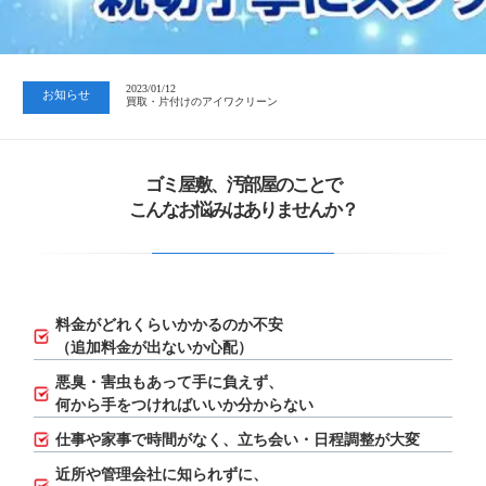
2023/07/24
中日新聞 岐阜版「空き家対策SOS」コーナーに掲載いただきまし…
2023/01/12
お知らせ
買取・片付けのアイワクリーン
2023/07/24
中日新聞 岐阜版「空き家対策SOS」コーナーに掲載いただきまし…
ゴミ屋敷、汚部屋のことで
こんなお悩みはありませんか？
料金がどれくらいかかるのか不安
（追加料金が出ないか心配）
悪臭・害虫もあって手に負えず、
何から手をつければいいか分からない
仕事や家事で時間がなく、立ち会い・日程調整が大変
近所や管理会社に知られずに、