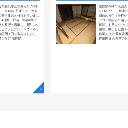
ツ矢元町の3階
愛知県岡崎市大西の
戸建てで、売却
6LLDDKK・二世帯住宅で、売
付けを行いまし
却前の片付けを行いました。エ
名・9台体制で
アコン移設と引越しを含めて4
出し、3階にあ
日間、トラック4台で全部屋を
レーンで下ろし
整理・搬出した施工事例です。
取りました。
作業エリア 愛知県岡崎市大西
県…
作業内容 売却前の片付け …
◥
◥