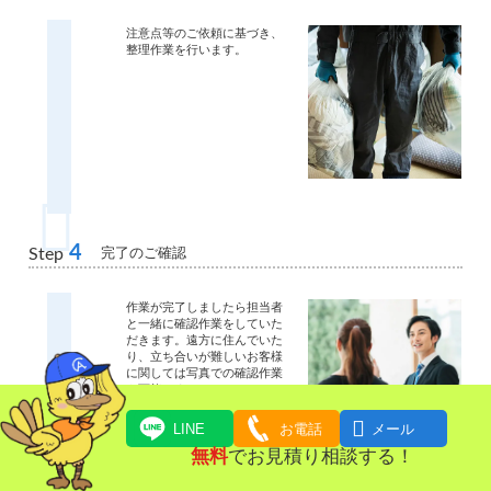
注意点等のご依頼に基づき、
整理作業を行います。
4
完了のご確認
Step
作業が完了しましたら担当者
と一緒に確認作業をしていた
だきます。遠方に住んでいた
り、立ち合いが難しいお客様
に関しては写真での確認作業
も可能です。

LINE
お電話
メール
無料
でお見積り相談する！