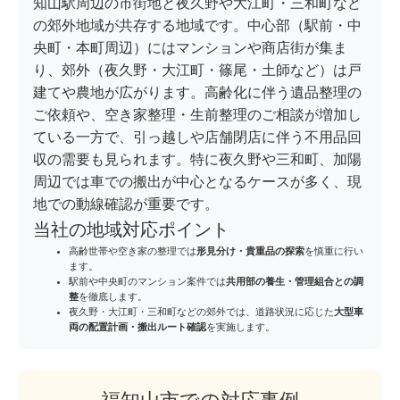
知山駅周辺の市街地と夜久野や大江町・三和町など
の郊外地域が共存する地域です。中心部（駅前・中
央町・本町周辺）にはマンションや商店街が集ま
り、郊外（夜久野・大江町・篠尾・土師など）は戸
建てや農地が広がります。高齢化に伴う遺品整理の
ご依頼や、空き家整理・生前整理のご相談が増加し
ている一方で、引っ越しや店舗閉店に伴う不用品回
収の需要も見られます。特に夜久野や三和町、加陽
周辺では車での搬出が中心となるケースが多く、現
地での動線確認が重要です。
当社の地域対応ポイント
高齢世帯や空き家の整理では
形見分け・貴重品の探索
を慎重に行い
ます。
駅前や中央町のマンション案件では
共用部の養生・管理組合との調
整
を徹底します。
夜久野・大江町・三和町などの郊外では、道路状況に応じた
大型車
両の配置計画・搬出ルート確認
を実施します。