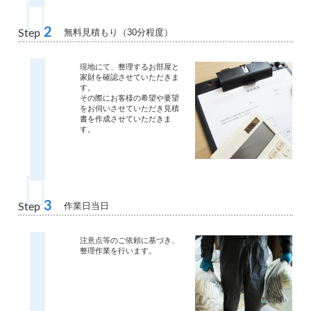
2
無料見積もり（30分程度）
Step
現地にて、整理するお部屋と
家財を確認させていただきま
す。
その際にお客様の希望や要望
をお伺いさせていただき見積
書を作成させていただきま
す。
3
作業日当日
Step
注意点等のご依頼に基づき、
整理作業を行います。