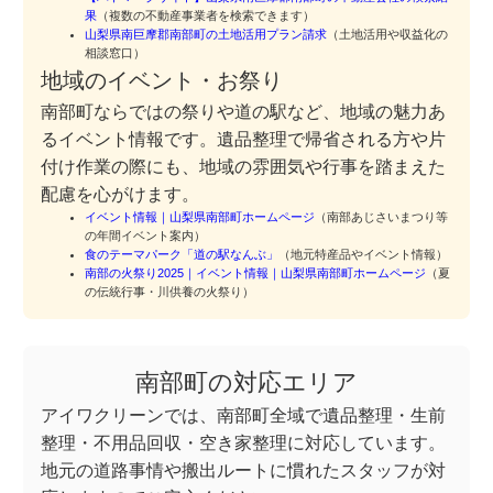
果
（複数の不動産事業者を検索できます）
山梨県南巨摩郡南部町の土地活用プラン請求
（土地活用や収益化の
相談窓口）
地域のイベント・お祭り
南部町ならではの祭りや道の駅など、地域の魅力あ
るイベント情報です。遺品整理で帰省される方や片
付け作業の際にも、地域の雰囲気や行事を踏まえた
配慮を心がけます。
イベント情報｜山梨県南部町ホームページ
（南部あじさいまつり等
の年間イベント案内）
食のテーマパーク「道の駅なんぶ」
（地元特産品やイベント情報）
南部の火祭り2025｜イベント情報｜山梨県南部町ホームページ
（夏
の伝統行事・川供養の火祭り）
南部町の対応エリア
アイワクリーンでは、南部町全域で遺品整理・生前
整理・不用品回収・空き家整理に対応しています。
地元の道路事情や搬出ルートに慣れたスタッフが対