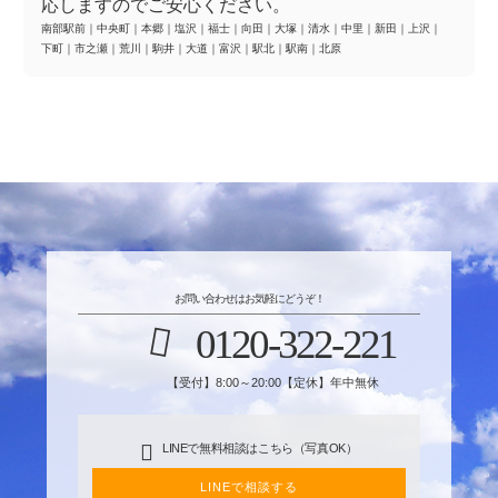
応しますのでご安心ください。
南部駅前
｜
中央町
｜
本郷
｜
塩沢
｜
福士
｜
向田
｜
大塚
｜
清水
｜
中里
｜
新田
｜
上沢
｜
下町
｜
市之瀬
｜
荒川
｜
駒井
｜
大道
｜
富沢
｜
駅北
｜
駅南
｜
北原
お問い合わせはお気軽にどうぞ！
0120-322-221
【受付】8:00～20:00【定休】年中無休
LINEで無料相談はこちら（写真OK）
LINEで相談する