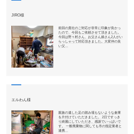
JIRO様
前回の貴社のご対応が非常に印象が良かっ
たので、今回もご依頼させて頂きました。
今回は野々村さん、お父さん娘さん2人がい
らっしゃって対応頂きました。大変仲の良
い父…
エルわん様
親族の遺した足の踏み場もないような倉庫
を片付けていただきました。 2日ですっき
り綺麗にしていただき、感謝でいっぱいで
す。 一般廃棄物に関しても市の指定業者と
連携…