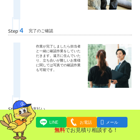
4
完了のご確認
Step
作業が完了しましたら担当者
と一緒に確認作業をしていた
だきます。遠方に住んでいた
り、立ち合いが難しいお客様
に関しては写真での確認作業
も可能です。
5
お支払い
Step

LINE
お電話
メール
ご請求金額をお支払いいただ
きます。
無料
でお見積り相談する！