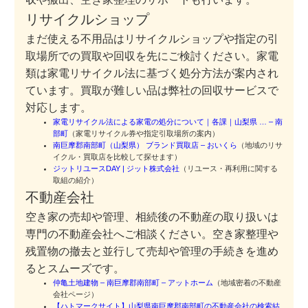
リサイクルショップ
まだ使える不用品はリサイクルショップや指定の引
取場所での買取や回収を先にご検討ください。家電
類は家電リサイクル法に基づく処分方法が案内され
ています。買取が難しい品は弊社の回収サービスで
対応します。
家電リサイクル法による家電の処分について｜各課｜山梨県 … – 南
部町
（家電リサイクル券や指定引取場所の案内）
南巨摩郡南部町（山梨県） ブランド買取店 – おいくら
（地域のリサ
イクル・買取店を比較して探せます）
ジットリユースDAY | ジット株式会社
（リユース・再利用に関する
取組の紹介）
不動産会社
空き家の売却や管理、相続後の不動産の取り扱いは
専門の不動産会社へご相談ください。空き家整理や
残置物の撤去と並行して売却や管理の手続きを進め
るとスムーズです。
仲亀土地建物 – 南巨摩郡南部町 – アットホーム
（地域密着の不動産
会社ページ）
【ハトマークサイト】山梨県南巨摩郡南部町の不動産会社の検索結