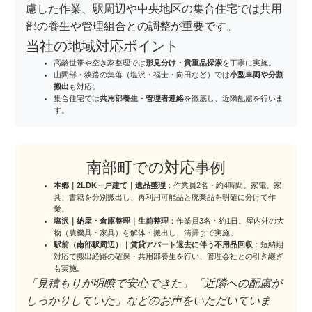
慮した作業、駅周辺や中央地区の集合住宅では共用
部の養生や管理組合との調整が重要です。
当社の地域対応ポイント
高齢世帯や空き家整理では
形見分け・貴重品探索
を丁寧に実施。
山間部・狭路の集落（塩沢・福士・向田など）では
小型車両や分割
搬出
も対応。
集合住宅では
共用部養生・管理者連絡
を徹底し、近隣配慮を行いま
す。
南部町での対応事例
本郷｜2LDK一戸建て｜遺品整理
：作業員2名・約4時間。家電、家
具、書籍を分別搬出し、再利用可能品と廃棄品を明確に分けて作
業。
塩沢｜納屋・倉庫整理｜生前整理
：作業員3名・約1日。屋内外の大
物（農機具・家具）を解体・搬出し、清掃まで実施。
駅前（南部駅周辺）｜賃貸アパート退去に伴う不用品回収
：短納期
対応で搬出経路の確保・共用部養生を行い、管理会社との引き継ぎ
も実施。
「見積もりが明瞭で安心できた」「近隣への配慮が
しっかりしていた」などのお声をいただいていま