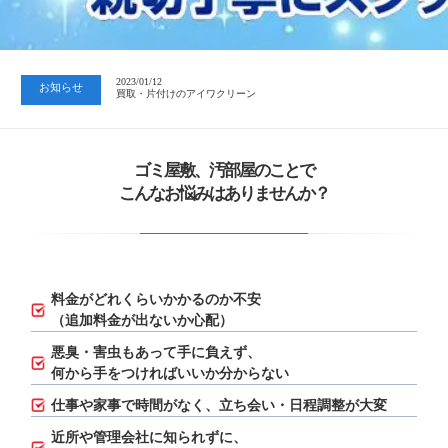
2023/07/24
中日新聞 岐阜版「空き家対策SOS」コーナーに掲載いただきまし…
2023/01/12
お知らせ
買取・片付けのアイワクリーン
2023/07/24
中日新聞 岐阜版「空き家対策SOS」コーナーに掲載いただきまし…
ゴミ屋敷、汚部屋のことで
こんなお悩みはありませんか？
料金がどれくらいかかるのか不安
（追加料金が出ないか心配）
悪臭・害虫もあって手に負えず、
何から手をつければいいか分からない
仕事や家事で時間がなく、立ち会い・日程調整が大変
近所や管理会社に知られずに、