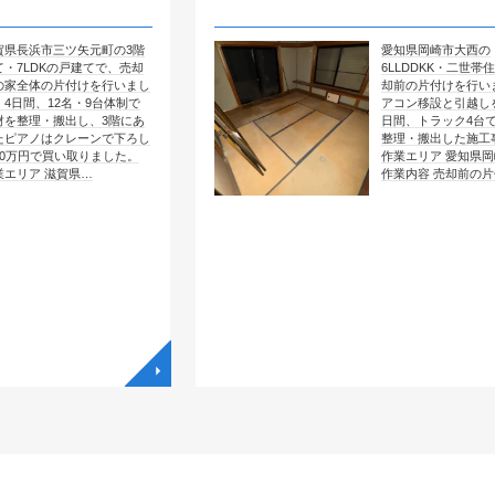
矢元町の3階
愛知県岡崎市大西の
戸建てで、売却
6LLDDKK・二世帯住宅で、売
けを行いまし
却前の片付けを行いました。エ
・9台体制で
アコン移設と引越しを含めて4
し、3階にあ
日間、トラック4台で全部屋を
ーンで下ろし
整理・搬出した施工事例です。
取りました。
作業エリア 愛知県岡崎市大西
県…
作業内容 売却前の片付け …
◥
◥