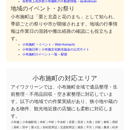
長野県上高井郡小布施町の不動産情報 – iqrafudosan
地域のイベント・お祭り
小布施町は「栗と北斎と花のまち」として知られ、
季節ごとの祭りや市が開催されます。地域の行事情
報は作業日の混雑や搬出経路の確認にも役立ちま
す。
小布施町 – イベント – Web-Komachi
小布施日和｜小布施文化観光協会の公式サイト
小布施町のイベント一覧 – 駅探
小布施町の対応エリア
アイワクリーンでは、小布施町全域で遺品整理・生
前整理・不用品回収・空き家整理に対応していま
す。以下の地域での作業実績があり、狭小地や蔵の
ある物件、観光地近接の店舗にも柔軟に対応しま
す。
小布施
｜
小布施駅前
｜
本町
｜
中町
｜
中央町
｜
若栗
｜
高井
｜
大島
｜
北町
｜
東町
｜
西町
｜
新町
｜
田中
｜
栗ガ丘
｜
岩松院周辺
｜
北斎館周辺
｜
蔵前
｜
平沢
｜
川端
｜
桑原
｜
松井