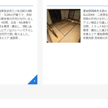
矢元町の3階
愛知県岡崎市大西の
戸建てで、売却
6LLDDKK・二世帯住宅で、売
付けを行いまし
却前の片付けを行いました。エ
名・9台体制で
アコン移設と引越しを含めて4
し、3階にあ
日間、トラック4台で全部屋を
レーンで下ろし
整理・搬出した施工事例です。
取りました。
作業エリア 愛知県岡崎市大西
県…
作業内容 売却前の片付け …
◥
◥