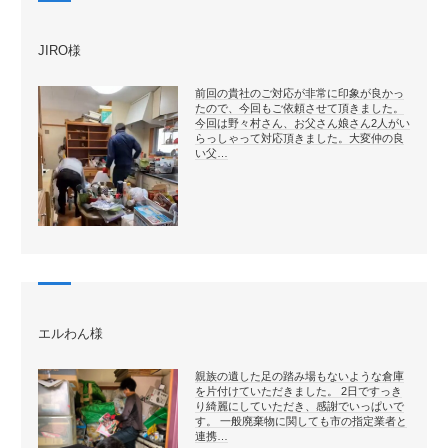
JIRO様
前回の貴社のご対応が非常に印象が良かっ
たので、今回もご依頼させて頂きました。
今回は野々村さん、お父さん娘さん2人がい
らっしゃって対応頂きました。大変仲の良
い父…
エルわん様
親族の遺した足の踏み場もないような倉庫
を片付けていただきました。 2日ですっき
り綺麗にしていただき、感謝でいっぱいで
す。 一般廃棄物に関しても市の指定業者と
連携…