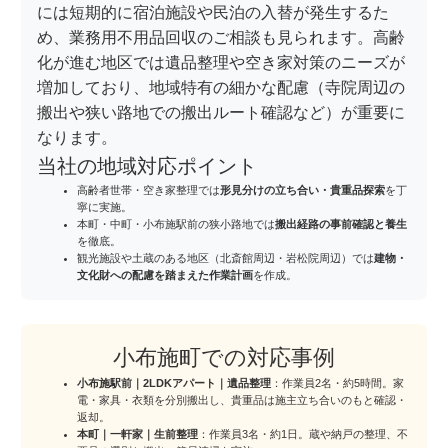
には短期的に宿泊施設や民泊の入替が発生するた
め、業務用不用品回収のご相談も見られます。高齢
化が進む地区では遺品整理や空き家対策のニーズが
増加しており、地域特有の細かな配慮（寺院周辺の
搬出や狭い路地での搬出ルート確認など）が重要に
なります。
当社の地域対応ポイント
高齢者世帯・空き家整理では
形見分けの立ち合い・貴重品探索
を丁
寧に実施。
本町・中町・小布施駅前の狭小路地では
搬出経路の事前確認と養生
を徹底。
観光施設や土蔵のある地区（北斎館周辺・岩松院周辺）では
建物・
文化財への配慮を踏まえた作業計画
を作成。
小布施町での対応事例
小布施駅前｜2LDKアパート｜遺品整理
：作業員2名・約5時間。家
電・家具・衣類を分別搬出し、貴重品は施主立ち合いのもと確認・
返却。
本町｜一軒家｜生前整理
：作業員3名・約1日。蔵や納戸の整理、不