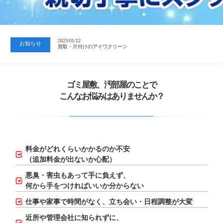
2023/07/24
中日新聞 岐阜版「空き家対策SOS」コーナーに掲載いただきまし…
2023/01/12
お知らせ
買取・片付けのアイワクリーン
2023/07/24
中日新聞 岐阜版「空き家対策SOS」コーナーに掲載いただきまし…
ゴミ屋敷、汚部屋のことで
こんなお悩みはありませんか？
料金がどれくらいかかるのか不安
（追加料金が出ないか心配）
悪臭・害虫もあって手に負えず、
何から手をつければいいか分からない
仕事や家事で時間がなく、立ち会い・日程調整が大変
近所や管理会社に知られずに、