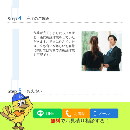
4
完了のご確認
Step
作業が完了しましたら担当者
と一緒に確認作業をしていた
だきます。遠方に住んでいた
り、立ち合いが難しいお客様
に関しては写真での確認作業
も可能です。
5
お支払い
Step
ご請求金額をお支払いいただ
きます。

LINE
お電話
メール
無料
でお見積り相談する！