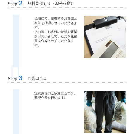
2
無料見積もり（30分程度）
Step
現地にて、整理するお部屋と
家財を確認させていただきま
す。
その際にお客様の希望や要望
をお伺いさせていただき見積
書を作成させていただきま
す。
3
作業日当日
Step
注意点等のご依頼に基づき、
整理作業を行います。