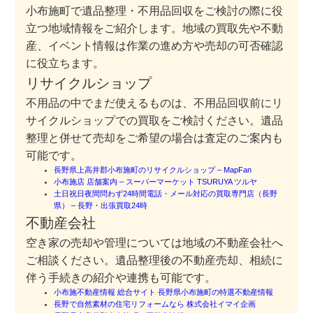
小布施町で遺品整理・不用品回収をご検討の際に役
立つ地域情報をご紹介します。地域の買取先や不動
産、イベント情報は作業の進め方や売却の可否確認
に役立ちます。
リサイクルショップ
不用品の中でまだ使えるものは、不用品回収前にリ
サイクルショップでの買取をご検討ください。遺品
整理と併せて売却をご希望の場合は査定のご案内も
可能です。
長野県上高井郡小布施町のリサイクルショップ – MapFan
小布施店 店舗案内 – スーパーマーケット TSURUYA ツルヤ
土日祝日夜間問わず24時間電話・メール対応の買取専門店（長野
県） – 長野・出張買取24時
不動産会社
空き家の売却や管理については地域の不動産会社へ
ご相談ください。遺品整理後の不動産売却、相続に
伴う手続きの紹介や連携も可能です。
小布施不動産情報 総合サイト 長野県小布施町の特選不動産情報
長野で自然素材の住宅リフォームなら 株式会社イマイ企画