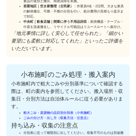
要品の選別と搬出、簡易清掃を実施。
若栗地区｜空き家整理（古民家）
：作業員4名・2日間。大きな家具
の解体搬出、可燃・不燃の分別を行い、処分費用の見積もり提示ま
で対応。
中央町｜飲食店舗｜閉業に伴う不用品回収
：厨房機器・テーブル・
什器を迅速撤去し、リサイクル可能品はリユースルートへ振分け。
「地元事情に詳しく安心して任せられた」「細かい
要望にも柔軟に対応してくれた」といったご評価を
いただいています。
小布施町のごみ処理・搬入案内
小布施町内で粗大ごみや分別基準について確認する
際は、町の案内を参照してください。搬入場所・収
集日・分別方法は自治体ルールに従う必要がありま
す。
粗大ごみ・資源物の品目別分別表（小布施町）
ごみの分け方・出し方（収集方法・注意点）
持ち込み・収集の注意点
分別表に従って種類別に出してください。収集不可のものは別途搬