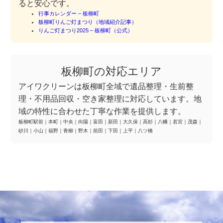
ると安心です。
行事カレンダー – 板柳町
板柳町りんご灯まつり（地域紹介記事）
りんご灯まつり2025 – 板柳町（公式）
板柳町の対応エリア
アイワクリーンは板柳町全域で遺品整理・生前整
理・不用品回収・空き家整理に対応しています。地
域の特性に合わせた丁寧な作業を提供します。
板柳町駅前
｜
本町
｜
中央
｜
向陽
｜
富田
｜
新田
｜
大久保
｜
高杉
｜
八幡
｜
若宮
｜
茂森
｜
砂川
｜
小山
｜
福野
｜
青柳
｜
野木
｜
前田
｜
下田
｜
上平
｜
八ツ橋