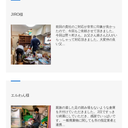
JIRO様
前回の貴社のご対応が非常に印象が良かっ
たので、今回もご依頼させて頂きました。
今回は野々村さん、お父さん娘さん2人がい
らっしゃって対応頂きました。大変仲の良
い父…
エルわん様
親族の遺した足の踏み場もないような倉庫
を片付けていただきました。 2日ですっき
り綺麗にしていただき、感謝でいっぱいで
す。 一般廃棄物に関しても市の指定業者と
連携…