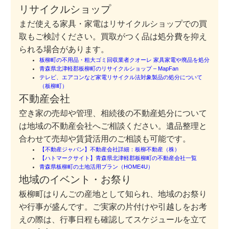
リサイクルショップ
まだ使える家具・家電はリサイクルショップでの買
取もご検討ください。買取がつく品は処分費を抑え
られる場合があります。
板柳町の不用品・粗大ゴミ回収業者クオーレ 家具家電や廃品を処分
青森県北津軽郡板柳町のリサイクルショップ – MapFan
テレビ、エアコンなど家電リサイクル法対象製品の処分について
（板柳町）
不動産会社
空き家の売却や管理、相続後の不動産処分について
は地域の不動産会社へご相談ください。遺品整理と
合わせて売却や賃貸活用のご相談も可能です。
【不動産ジャパン】不動産会社詳細：板柳不動産（株）
【ハトマークサイト】青森県北津軽郡板柳町の不動産会社一覧
青森県板柳町の土地活用プラン（HOME4U）
地域のイベント・お祭り
板柳町はりんごの産地として知られ、地域のお祭り
や行事が盛んです。ご実家の片付けや引越しをお考
えの際は、行事日程も確認してスケジュールを立て