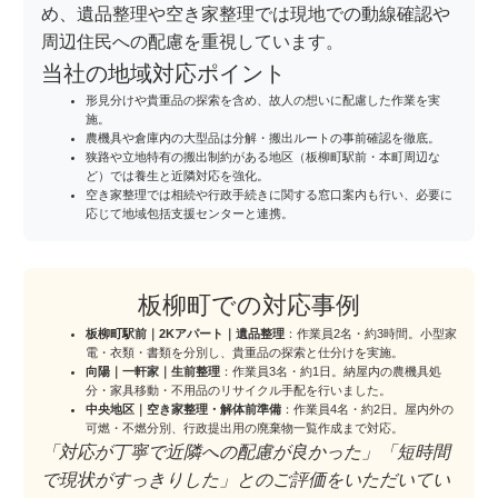
め、遺品整理や空き家整理では現地での動線確認や
周辺住民への配慮を重視しています。
当社の地域対応ポイント
形見分けや貴重品の探索を含め、故人の想いに配慮した作業を実
施。
農機具や倉庫内の大型品は分解・搬出ルートの事前確認を徹底。
狭路や立地特有の搬出制約がある地区（板柳町駅前・本町周辺な
ど）では養生と近隣対応を強化。
空き家整理では相続や行政手続きに関する窓口案内も行い、必要に
応じて地域包括支援センターと連携。
板柳町での対応事例
板柳町駅前｜2Kアパート｜遺品整理
：作業員2名・約3時間。小型家
電・衣類・書類を分別し、貴重品の探索と仕分けを実施。
向陽｜一軒家｜生前整理
：作業員3名・約1日。納屋内の農機具処
分・家具移動・不用品のリサイクル手配を行いました。
中央地区｜空き家整理・解体前準備
：作業員4名・約2日。屋内外の
可燃・不燃分別、行政提出用の廃棄物一覧作成まで対応。
「対応が丁寧で近隣への配慮が良かった」「短時間
で現状がすっきりした」とのご評価をいただいてい