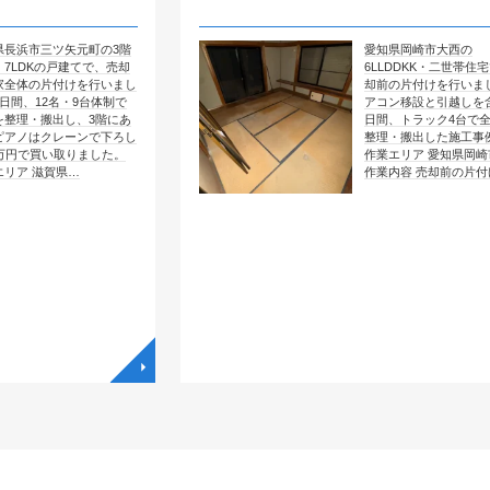
元町の3階
愛知県岡崎市大西の
てで、売却
6LLDDKK・二世帯住宅で、売
を行いまし
却前の片付けを行いました。エ
9台体制で
アコン移設と引越しを含めて4
、3階にあ
日間、トラック4台で全部屋を
ンで下ろし
整理・搬出した施工事例です。
りました。
作業エリア 愛知県岡崎市大西
…
作業内容 売却前の片付け …
◥
◥